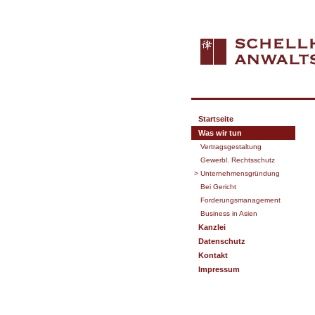
Startseite
Was wir tun
Vertragsgestaltung
Gewerbl. Rechtsschutz
> Unternehmensgründung
Bei Gericht
Forderungsmanagement
Business in Asien
Kanzlei
Datenschutz
Kontakt
Impressum